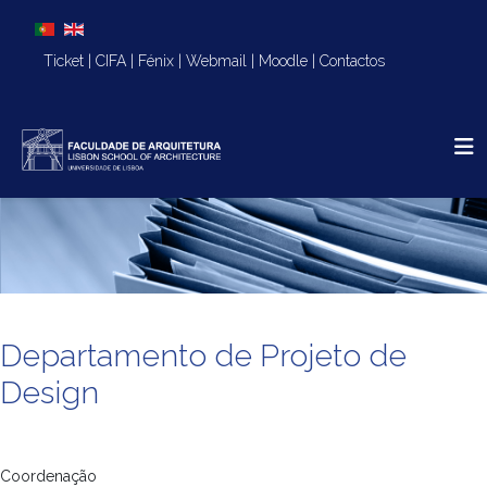
Escolha o seu idioma
Ticket
|
CIFA
|
Fénix
|
Webmail
|
Moodle
|
Contactos
Departamento de Projeto de
Design
Coordenação