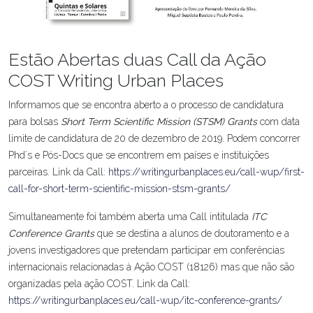
Estão Abertas duas Call da Ação
COST Writing Urban Places
Informamos que se encontra aberto a o processo de candidatura
para bolsas
Short Term Scientific Mission (STSM)
Grants
com data
limite de candidatura de 20 de dezembro de 2019. Podem concorrer
Phd´s e Pós-Docs que se encontrem em países e instituições
parceiras. Link da Call:
https://writingurbanplaces.eu/call-wup/first-
call-for-short-term-scientific-mission-stsm-grants/
Simultaneamente foi também aberta uma Call intitulada
ITC
Conference Grants
que se destina a alunos de doutoramento e a
jovens investigadores que pretendam participar em conferências
internacionais relacionadas à Ação COST (18126) mas que não são
organizadas pela ação COST. Link da Call:
https://writingurbanplaces.eu/call-wup/itc-conference-grants/