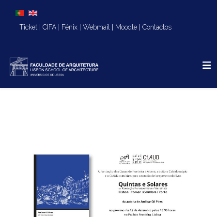
Escolha o seu idioma
Ticket
|
CIFA
|
Fénix
|
Webmail
|
Moodle
|
Contactos