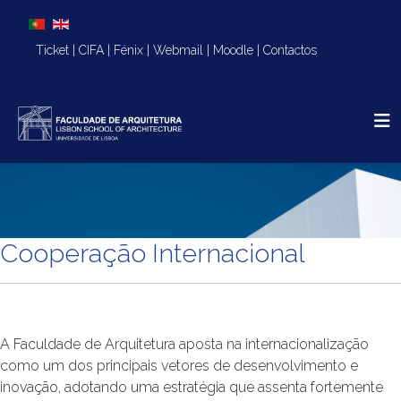
Escolha o seu idioma
Ticket
|
CIFA
|
Fénix
|
Webmail
|
Moodle
|
Contactos
Cooperação Internacional
A Faculdade de Arquitetura aposta na internacionalização
como um dos principais vetores de desenvolvimento e
inovação, adotando uma estratégia que assenta fortemente