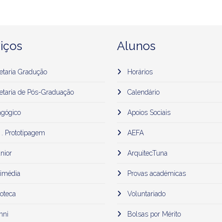
iços
Alunos
etaria Gradução
Horários
etaria de Pós-Graduação
Calendário
gógico
Apoios Sociais
 . Prototipagem
AEFA
nior
ArquitecTuna
imédia
Provas académicas
oteca
Voluntariado
mni
Bolsas por Mérito