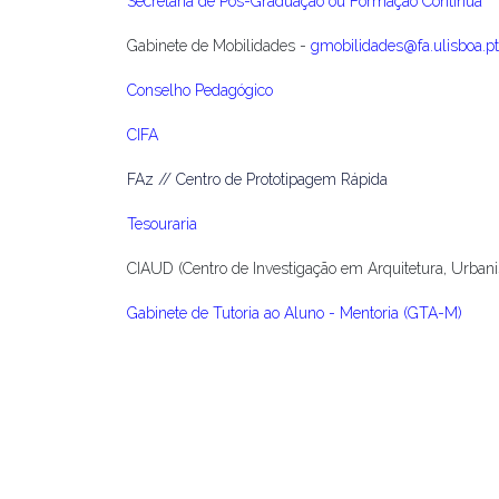
Secretaria de Pós-Graduação ou Formação Contínua
Gabinete de Mobilidades -
gmobilidades@fa.ulisboa.pt
Conselho Pedagógico
CIFA
FAz // Centro de Prototipagem Rápida
Tesouraria
CIAUD (Centro de Investigação em Arquitetura, Urban
Gabinete de Tutoria ao Aluno - Mentoria (GTA-M)