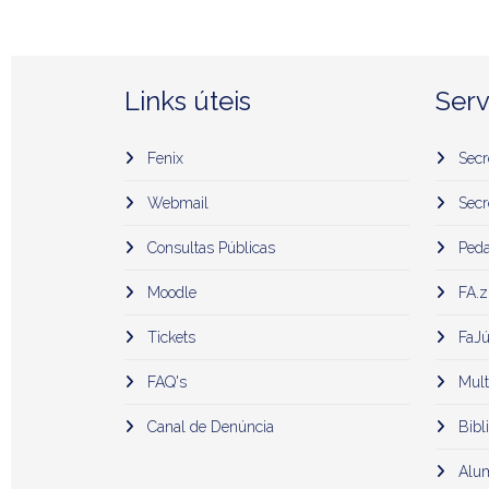
Links úteis
Serv
Fenix
Secr
Webmail
Secr
Consultas Públicas
Peda
Moodle
FA.z
Tickets
FaJú
FAQ's
Mult
Canal de Denúncia
Bibli
Alu