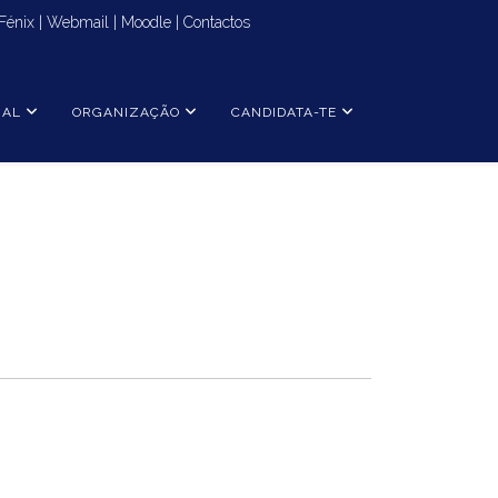
Fénix
|
Webmail
|
Moodle
|
Contactos
NAL
ORGANIZAÇÃO
CANDIDATA-TE