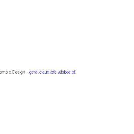
ismo e Design -
geral.ciaud@fa.ulisboa.pt
)