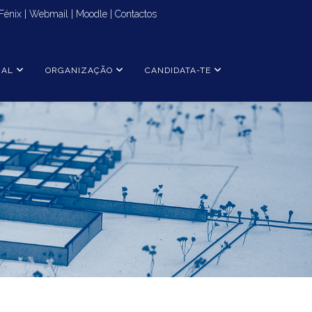
Fénix
|
Webmail
|
Moodle
|
Contactos
NAL
ORGANIZAÇÃO
CANDIDATA-TE