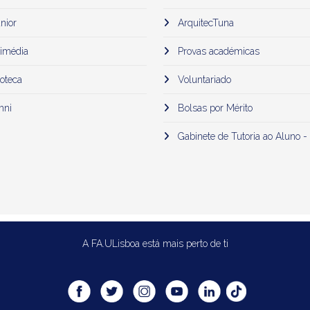
nior
ArquitecTuna
imédia
Provas académicas
oteca
Voluntariado
mni
Bolsas por Mérito
Gabinete de Tutoria ao Aluno -
A FA.ULisboa está mais perto de ti