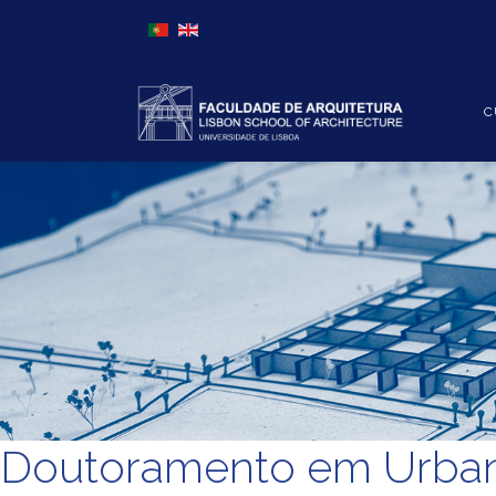
Escolha o seu idioma
C
Doutoramento em Urba