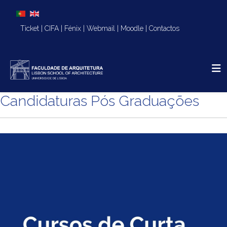
Escolha o seu idioma
Ticket
|
CIFA
|
Fénix
|
Webmail
|
Moodle
|
Contactos
Candidaturas Pós Graduações