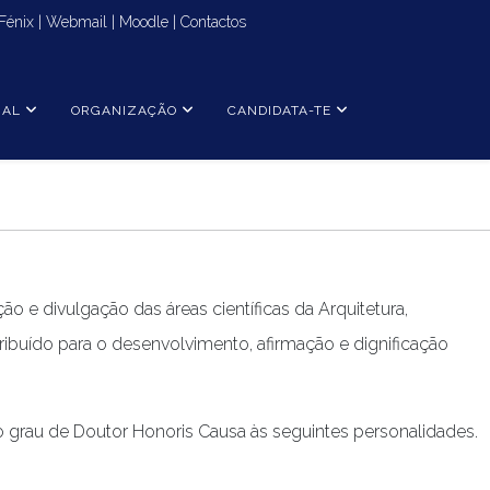
Fénix
|
Webmail
|
Moodle
|
Contactos
NAL
ORGANIZAÇÃO
CANDIDATA-TE
o e divulgação das áreas científicas da Arquitetura,
ibuído para o desenvolvimento, afirmação e dignificação
 o grau de Doutor Honoris Causa às seguintes personalidades.