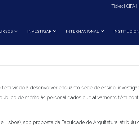
Ticket
|
CIFA
|
URSOS
INVESTIGAR
INTERNACIONAL
INSTITUCIO
e tem vindo a desenvolver enquanto sede de ensino, investigaçã
úblico de mérito às personalidades que ativamente têm contr
de Lisboa), sob proposta da Faculdade de Arquitetura, atribuiu