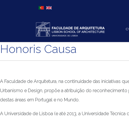
Escolha o seu idioma
C
Honoris Causa
A Faculdade de Arquitetura, na continuidade das iniciativas qu
Urbanismo e Design, propõe a atribuição do reconhecimento p
destas áreas em Portugal e no Mundo.
A Universidade de Lisboa (e até 2013, a Universidade Técnica 