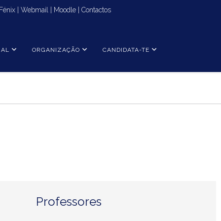
Fénix
|
Webmail
|
Moodle
|
Contactos
NAL
ORGANIZAÇÃO
CANDIDATA-TE
Professores