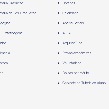
etaria Gradução
Horários
etaria de Pós-Graduação
Calendário
gógico
Apoios Sociais
 . Prototipagem
AEFA
nior
ArquitecTuna
imédia
Provas académicas
oteca
Voluntariado
mni
Bolsas por Mérito
Gabinete de Tutoria ao Aluno -