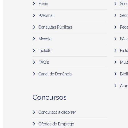
Fenix
Secr
Webmail
Secr
Consultas Públicas
Peda
Moodle
FA.z
Tickets
FaJú
FAQ's
Mult
Canal de Denúncia
Bibli
Alu
Concursos
Concursos a decorrer
Ofertas de Emprego