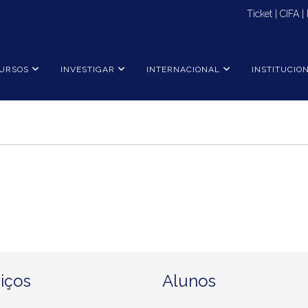
Ticket
|
CIFA
|
URSOS
INVESTIGAR
INTERNACIONAL
INSTITUCIO
iços
Alunos