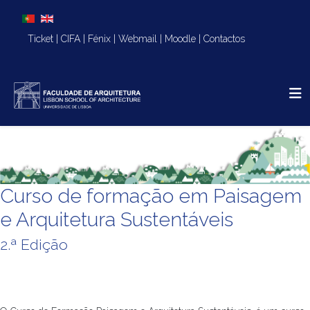
Escolha o seu idioma
Ticket
|
CIFA
|
Fénix
|
Webmail
|
Moodle
|
Contactos
Curso de formação em Paisagem
e Arquitetura Sustentáveis
2.ª Edição