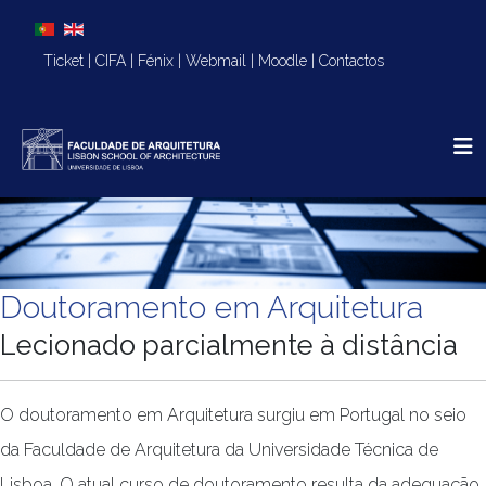
Escolha o seu idioma
Ticket
|
CIFA
|
Fénix
|
Webmail
|
Moodle
|
Contactos
Doutoramento em Arquitetura
Lecionado parcialmente à distância
O doutoramento em Arquitetura surgiu em Portugal no seio
da Faculdade de Arquitetura da Universidade Técnica de
Lisboa. O atual curso de doutoramento resulta da adequação