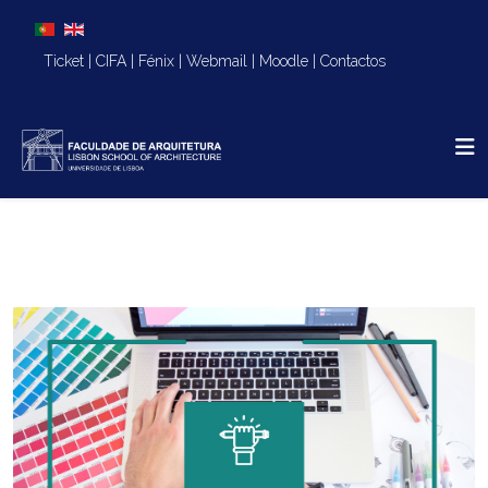
Escolha o seu idioma
Ticket
|
CIFA
|
Fénix
|
Webmail
|
Moodle
|
Contactos