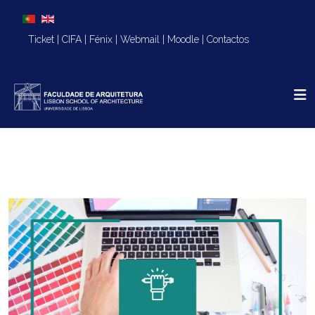
Escolha o seu idioma
Ticket
|
CIFA
|
Fénix
|
Webmail
|
Moodle
|
Contactos