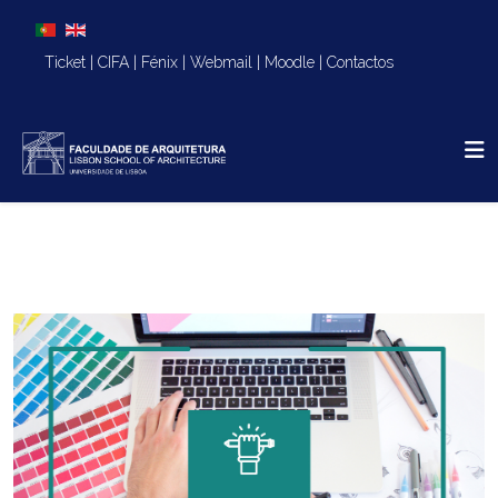
Escolha o seu idioma
Ticket
|
CIFA
|
Fénix
|
Webmail
|
Moodle
|
Contactos