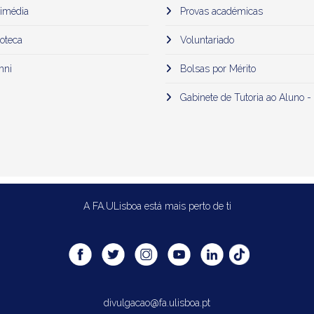
imédia
Provas académicas
oteca
Voluntariado
mni
Bolsas por Mérito
Gabinete de Tutoria ao Aluno -
A FA.ULisboa está mais perto de ti
divulgacao@fa.ulisboa.pt