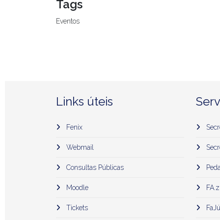
Tags
Eventos
Links úteis
Serv
Fenix
Secr
Webmail
Secr
Consultas Públicas
Peda
Moodle
FA.z
Tickets
FaJú