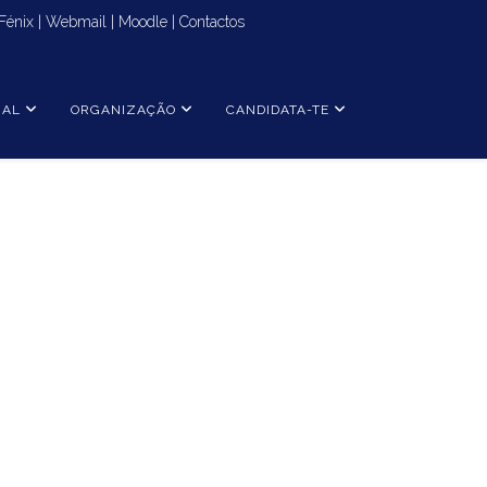
Fénix
|
Webmail
|
Moodle
|
Contactos
NAL
ORGANIZAÇÃO
CANDIDATA-TE