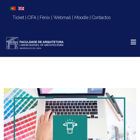
Escolha o seu idioma
Ticket
|
CIFA
|
Fénix
|
Webmail
|
Moodle
|
Contactos