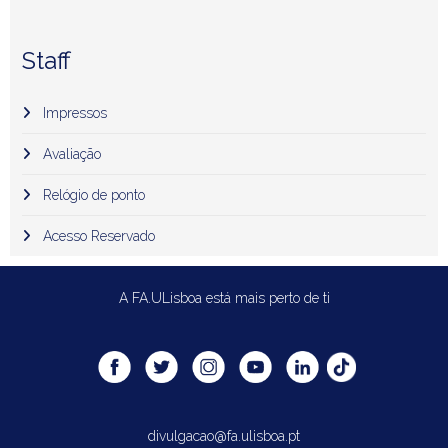
Staff
Impressos
Avaliação
Relógio de ponto
Acesso Reservado
A FA.ULisboa está mais perto de ti
divulgacao@fa.ulisboa.pt