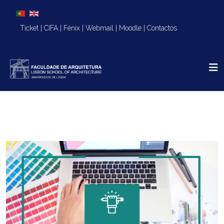
Escolha o seu idioma
Ticket
|
CIFA
|
Fénix
|
Webmail
|
Moodle
|
Contactos