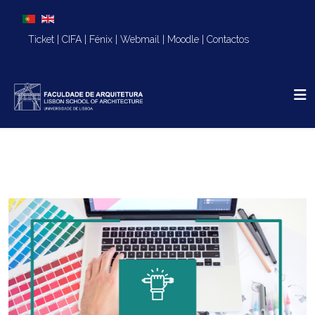
Escolha o seu idioma
Ticket
|
CIFA
|
Fénix
|
Webmail
|
Moodle
|
Contactos