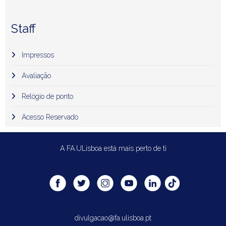
Staff
Impressos
Avaliação
Relógio de ponto
Acesso Reservado
A FA.ULisboa está mais perto de ti
divulgacao@fa.ulisboa.pt