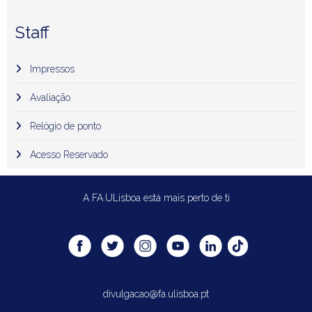
Staff
Impressos
Avaliação
Relógio de ponto
Acesso Reservado
A FA.ULisboa está mais perto de ti
divulgacao@fa.ulisboa.pt