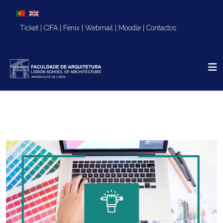
Escolha o seu idioma
Ticket
|
CIFA
|
Fénix
|
Webmail
|
Moodle
|
Contactos