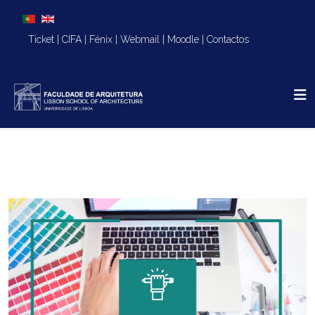
Escolha o seu idioma
Ticket
|
CIFA
|
Fénix
|
Webmail
|
Moodle
|
Contactos