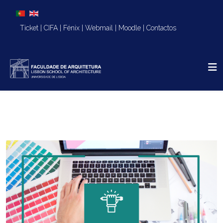
Escolha o seu idioma
Ticket
|
CIFA
|
Fénix
|
Webmail
|
Moodle
|
Contactos