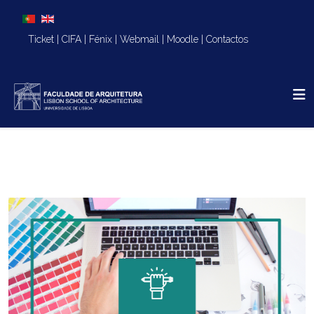
Escolha o seu idioma
Ticket
|
CIFA
|
Fénix
|
Webmail
|
Moodle
|
Contactos