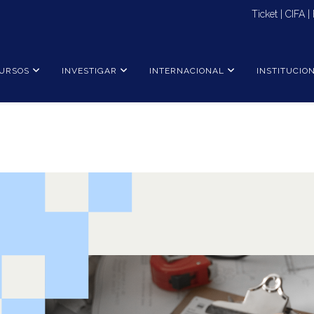
Ticket
|
CIFA
|
URSOS
INVESTIGAR
INTERNACIONAL
INSTITUCIO