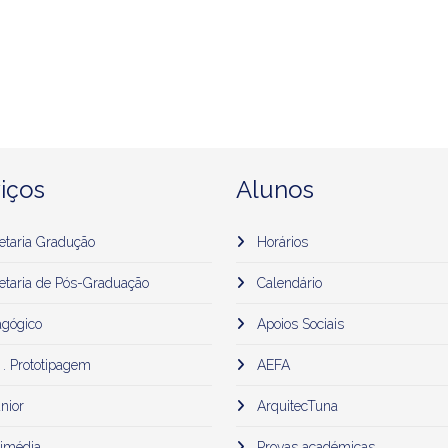
iços
Alunos
etaria Gradução
Horários
etaria de Pós-Graduação
Calendário
gógico
Apoios Sociais
 . Prototipagem
AEFA
nior
ArquitecTuna
imédia
Provas académicas