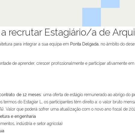
a recrutar Estagiário/a de Arqu
uitetura para integrar a sua equipa em
Ponta Delgada
, no âmbito do des
ade de aprender, crescer profissionalmente e participar ativamente em t
contrato de 12 meses
: uma oferta de estágio remunerado ao abrigo do
p
rmos do Estagiar L, os participantes têm direito a: o valor bruto mensa
%). Valor que poderá sofrer uma atualização com o novo ano fiscal de 20
itetura e engenharia
mentos, indústria e setor agrícola)
ua