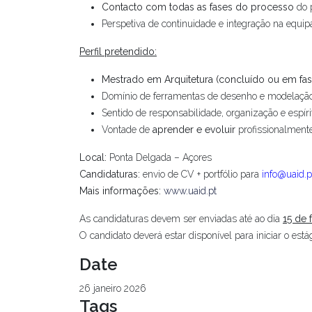
Contacto com todas as fases do processo
do p
Perspetiva de continuidade e integração na equi
Perfil pretendido:
Mestrado em Arquitetura (concluído ou em fase
Domínio de ferramentas de desenho e modelaç
Sentido de responsabilidade, organização e espír
Vontade de
aprender e evoluir
profissionalment
Local:
Ponta Delgada – Açores
Candidaturas:
envio de CV + portfólio para
info@uaid.p
Mais informações:
www.uaid.pt
As candidaturas devem ser enviadas até ao dia
15 de 
O candidato deverá estar disponível para iniciar o está
Date
26 janeiro 2026
Tags