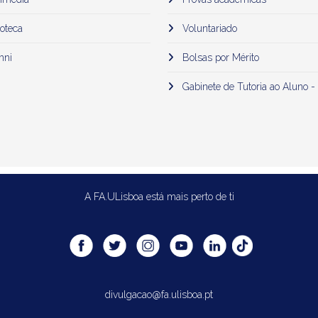
oteca
Voluntariado
mni
Bolsas por Mérito
Gabinete de Tutoria ao Aluno -
A FA.ULisboa está mais perto de ti
divulgacao@fa.ulisboa.pt