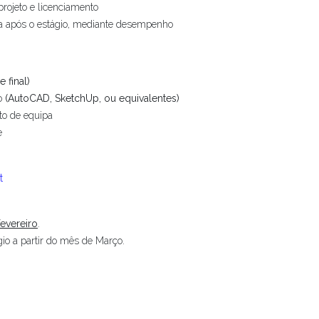
rojeto e licenciamento
pa após o estágio, mediante desempenho
 final)
ão
(AutoCAD, SketchUp, ou equivalentes)
ito de equipa
e
t
fevereiro
.
gio a partir do mês de Março.