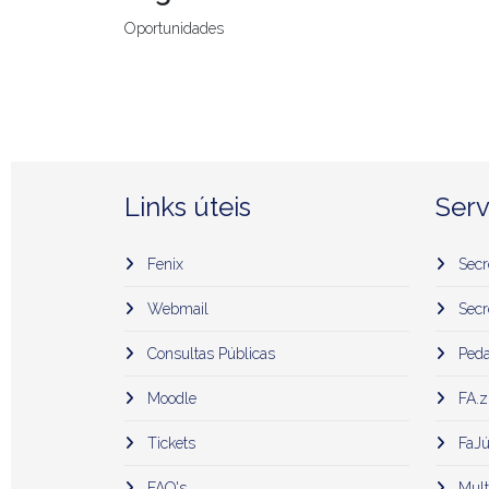
Oportunidades
Links úteis
Serv
Fenix
Secr
Webmail
Secr
Consultas Públicas
Peda
Moodle
FA.z
Tickets
FaJú
FAQ's
Mult