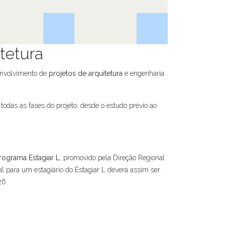
itetura
envolvimento de
projetos de arquitetura
e engenharia
odas as fases do projeto, desde o estudo prévio ao
rograma Estagiar L
, promovido pela Direção Regional
l para um estagiário do Estagiar L deverá assim ser
26.