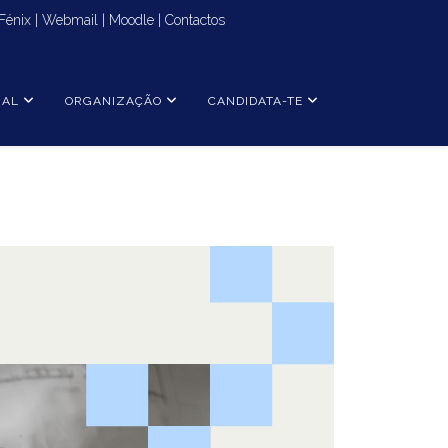
Fénix
|
Webmail
|
Moodle
|
Contactos
NAL
ORGANIZAÇÃO
CANDIDATA-TE