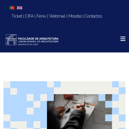
Escolha o seu idioma
Ticket
|
CIFA
|
Fénix
|
Webmail
|
Moodle
|
Contactos