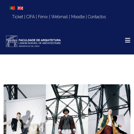
Escolha o seu idioma
Ticket
|
CIFA
|
Fénix
|
Webmail
|
Moodle
|
Contactos