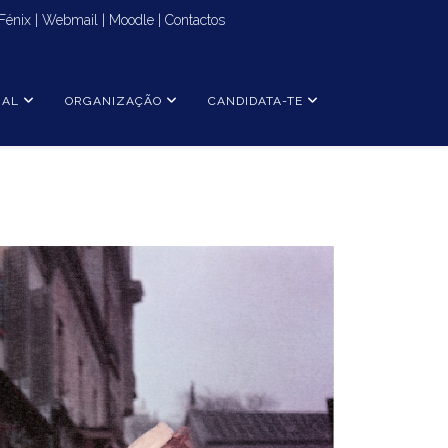
Fénix
|
Webmail
|
Moodle
|
Contactos
NAL
ORGANIZAÇÃO
CANDIDATA-TE