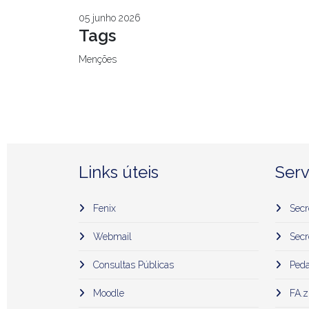
05 junho 2026
Tags
Menções
Links úteis
Serv
Fenix
Secr
Webmail
Secr
Consultas Públicas
Peda
Moodle
FA.z