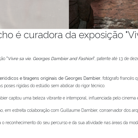
ho é curadora da exposição "Viv
ção
"
Vivre sa vie. Georges Dambier and Fashion
"
, patente até 13 de d
eriódicos e tiragens originais de Georges Dambier
, fotógrafo francês
s poses rígidas do estúdio sem abdicar do rigor técnico.
er captou uma beleza vibrante e intemporal, influenciada pelo cinema e
ho, em estreita colaboração com Guillaume Dambier, conservador dos ar
cia o reconhecimento do seu percurso e da sua atividade nas áreas da moda