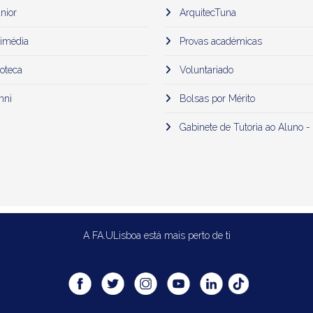
nior
ArquitecTuna
imédia
Provas académicas
oteca
Voluntariado
mni
Bolsas por Mérito
Gabinete de Tutoria ao Aluno -
A FA.ULisboa está mais perto de ti