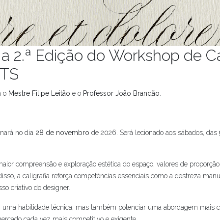
 a 2.ª Edição do Workshop de C
CTS
m o
Mestre Filipe Leitão
e o
Professor João Brandão
.
nará no dia
28 de novembro
de 2026. Será lecionado aos sábados, das
 maior compreensão e exploração estética do espaço, valores de proporção,
sso, a caligrafia reforça competências essenciais como a destreza manual
so criativo do designer.
 uma habilidade técnica, mas também potenciar uma abordagem mais consc
cado cada vez mais competitivo e exigente.