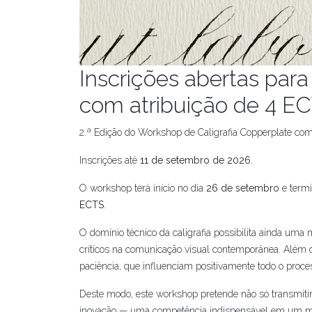
Inscrições abertas para
com atribuição de 4 E
2.ª Edição do Workshop de Caligrafia Copperplate co
Inscrições até
11 de setembro de 2026.
O workshop terá início no dia
2
6 de setembro
e termi
ECTS
.
O domínio técnico da caligrafia possibilita ainda uma
críticos na comunicação visual contemporânea. Além di
paciência, que influenciam positivamente todo o proces
Deste modo, este workshop pretende não só transmitir
inovação — uma competência indispensável em um mer