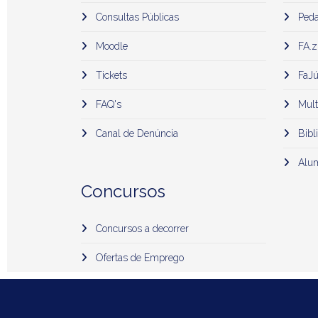
Consultas Públicas
Peda
Moodle
FA.z
Tickets
FaJú
FAQ's
Mult
Canal de Denúncia
Bibli
Alu
Concursos
Concursos a decorrer
Ofertas de Emprego