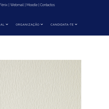
Fénix
|
Webmail
|
Moodle
|
Contactos
NAL
ORGANIZAÇÃO
CANDIDATA-TE