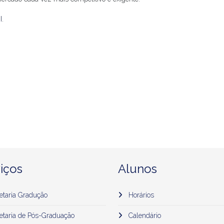
I
.
iços
Alunos
etaria Gradução
Horários
etaria de Pós-Graduação
Calendário