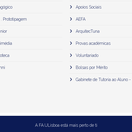
gógico
Apoios Sociais
 . Prototipagem
AEFA
nior
ArquitecTuna
imédia
Provas académicas
oteca
Voluntariado
mni
Bolsas por Mérito
Gabinete de Tutoria ao Aluno -
A FA.ULisboa está mais perto de ti