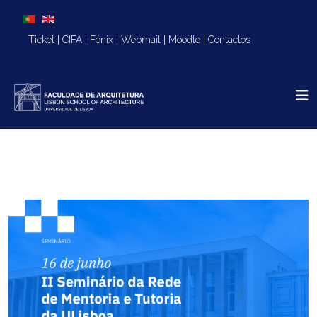
Escolha o seu idioma
Ticket
|
CIFA
|
Fénix
|
Webmail
|
Moodle
|
Contactos