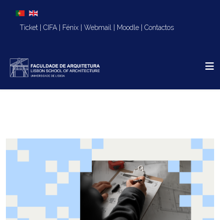
Escolha o seu idioma
Ticket
|
CIFA
|
Fénix
|
Webmail
|
Moodle
|
Contactos