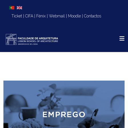
Escolha o seu idioma
Ticket
|
CIFA
|
Fénix
|
Webmail
|
Moodle
|
Contactos