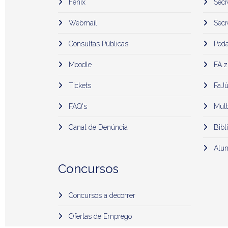
Fenix
Secr
Webmail
Secr
Consultas Públicas
Peda
Moodle
FA.z
Tickets
FaJú
FAQ's
Mult
Canal de Denúncia
Bibli
Alu
Concursos
Concursos a decorrer
Ofertas de Emprego