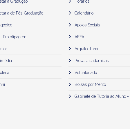
etaria Gradução
Horários
etaria de Pós-Graduação
Calendário
gógico
Apoios Sociais
 . Prototipagem
AEFA
nior
ArquitecTuna
imédia
Provas académicas
oteca
Voluntariado
mni
Bolsas por Mérito
Gabinete de Tutoria ao Aluno -