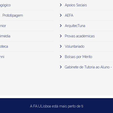
gógico
Apoios Sociais
 . Prototipagem
AEFA
nior
ArquitecTuna
imédia
Provas académicas
oteca
Voluntariado
mni
Bolsas por Mérito
Gabinete de Tutoria ao Aluno -
A FA.ULisboa está mais perto de ti