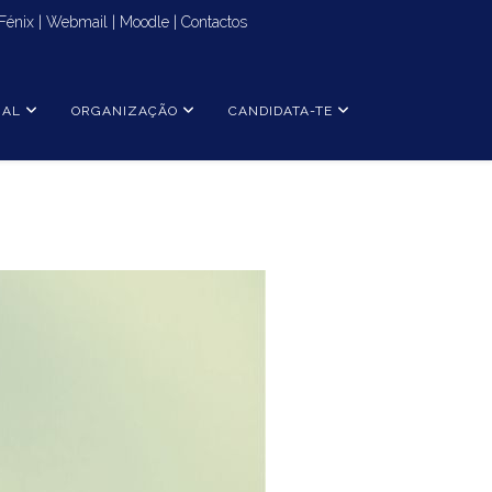
Fénix
|
Webmail
|
Moodle
|
Contactos
NAL
ORGANIZAÇÃO
CANDIDATA-TE