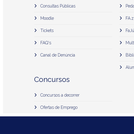
Consultas Públicas
Peda
Moodle
FA.z
Tickets
FaJú
FAQ's
Mult
Canal de Denúncia
Bibli
Alu
Concursos
Concursos a decorrer
Ofertas de Emprego