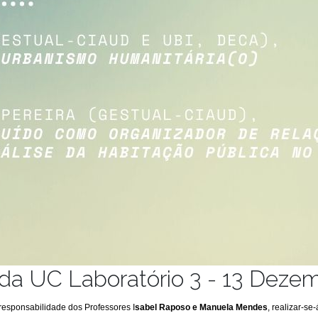
da UC Laboratório 3 - 13 Deze
responsabilidade dos Professores I
sabel Raposo e Manuela Mendes
, realizar-se