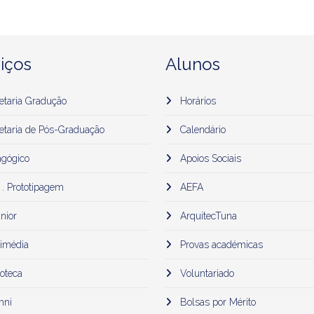
iços
Alunos
etaria Gradução
Horários
etaria de Pós-Graduação
Calendário
gógico
Apoios Sociais
 . Prototipagem
AEFA
nior
ArquitecTuna
imédia
Provas académicas
oteca
Voluntariado
mni
Bolsas por Mérito