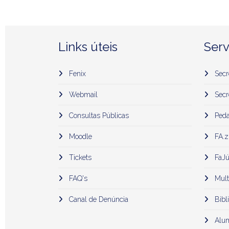
Links úteis
Serv
Fenix
Secr
Webmail
Secr
Consultas Públicas
Peda
Moodle
FA.z
Tickets
FaJú
FAQ's
Mult
Canal de Denúncia
Bibli
Alu