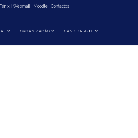
Fénix
|
Webmail
|
Moodle
|
Contactos
NAL
ORGANIZAÇÃO
CANDIDATA-TE