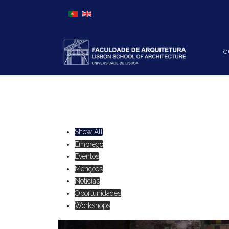
Escolha o seu idioma
C
Show All
Emprego
Eventos
Menções
Notícias
Oportunidades
Workshops