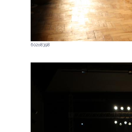
602o8398