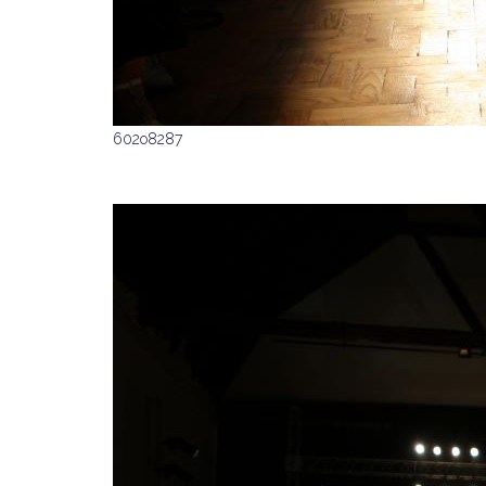
602o8287