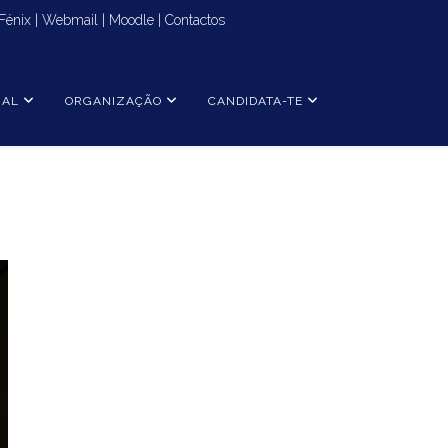
Fénix
|
Webmail
|
Moodle
|
Contactos
NAL
ORGANIZAÇÃO
CANDIDATA-TE