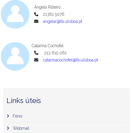
Ângela Ribeiro
21361 5076
angelar@fa.ulisboa.pt
Catarina Cochofel
213 615 062
catarinacochofel@fa.ulisboa.pt
Links úteis
Fenix
Webmail