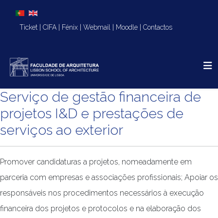
Escolha o seu idioma
Ticket
|
CIFA
|
Fénix
|
Webmail
|
Moodle
|
Contactos
Serviço de gestão financeira de
projetos I&D e prestações de
serviços ao exterior
Promover candidaturas a projetos, nomeadamente em
parceria com empresas e associações profissionais; Apoiar os
responsáveis nos procedimentos necessários à execução
financeira dos projetos e protocolos e na elaboração dos