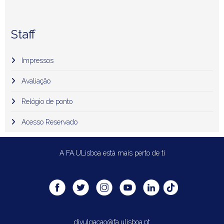
Staff
Impressos
Avaliação
Relógio de ponto
Acesso Reservado
A FA.ULisboa está mais perto de ti
divulgacao@fa.ulisboa.pt