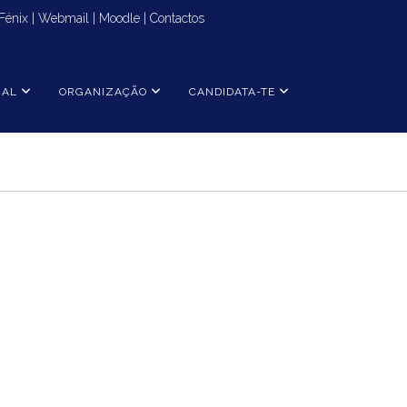
Fénix
|
Webmail
|
Moodle
|
Contactos
NAL
ORGANIZAÇÃO
CANDIDATA-TE