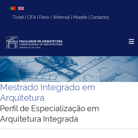
Escolha o seu idioma
Ticket
|
CIFA
|
Fénix
|
Webmail
|
Moodle
|
Contactos
Mestrado Integrado em
Arquitetura
Perfil de Especialização em
Arquitetura Integrada