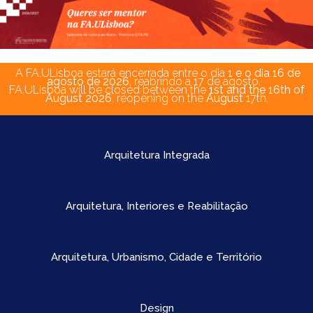
A FA.ULisboa estará encerrada entre o dia
1 e o dia 16 de
agosto de 2026
, reabrindo a 17 de agosto.
FA.ULisboa will be closed between the
1st
and the 16th of
August 2026
, reopening on the
August
17th.
Arquitetura Integrada
Arquitetura, Interiores e Reabilitação
Arquitetura, Urbanismo, Cidade e Território
Design