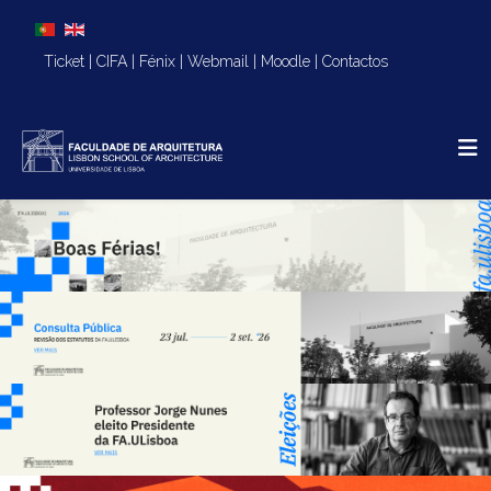
Escolha o seu idioma
Ticket
|
CIFA
|
Fénix
|
Webmail
|
Moodle
|
Contactos