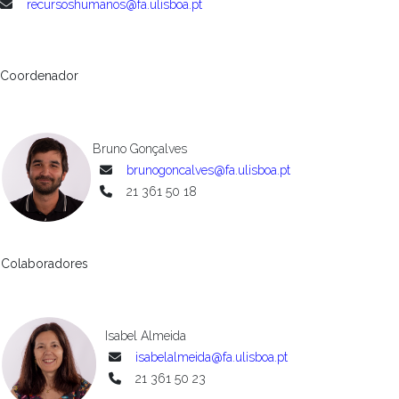
recursoshumanos@fa.ulisboa.pt
Coordenador
Bruno Gonçalves
brunogoncalves@fa.ulisboa.pt
21 361 50 18
Colaboradores
Isabel Almeida
isabelalmeida@fa.ulisboa.p
t
21 361 50 23