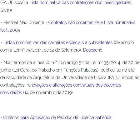
(FA.ULisboa) a
Lista nominativa das contratações dos investigadores
.
(
2019
)
- Pessoal Não Docente -
Contratos não docentes FA
e
Lista nominativa
fautl 2009
-
Listas nominativas das carreiras especiais e subsistentes
(de acordo
com a Lei nº 75/2014, de 12 de Setembro).
Despacho
- Nos termos da alínea b), n.º 1 do artigo 5.º da Lei n.º 35/2014, de 20 de
junho (Lei Geral do Trabalho em Funções Públicas), publica-se no site
da Faculdade de Arquitetura da Universidade de Lisboa (FA_ULisboa) as
contratações,
renovações e alterações contratuais dos docentes
convidados
(14 de novembro de 2019)
-
Critérios para Aprovação de Pedidos de Licença Sabática
;